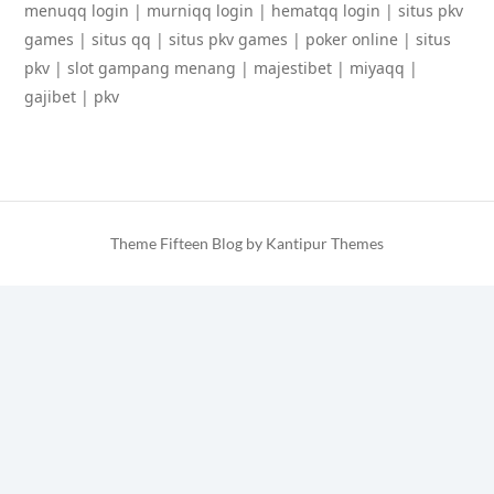
menuqq login
|
murniqq login
|
hematqq login
|
situs pkv
games
|
situs qq
|
situs pkv games
|
poker online
|
situs
pkv
|
slot gampang menang
|
majestibet
|
miyaqq
|
gajibet
|
pkv
Theme Fifteen Blog by
Kantipur Themes