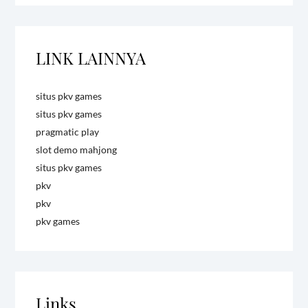
LINK LAINNYA
situs pkv games
situs pkv games
pragmatic play
slot demo mahjong
situs pkv games
pkv
pkv
pkv games
Links