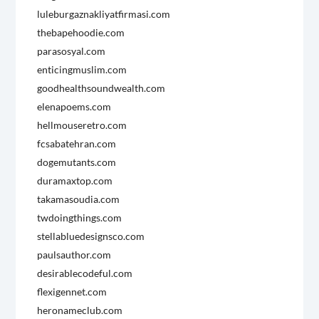
luleburgaznakliyatfirmasi.com
thebapehoodie.com
parasosyal.com
enticingmuslim.com
goodhealthsoundwealth.com
elenapoems.com
hellmouseretro.com
fcsabatehran.com
dogemutants.com
duramaxtop.com
takamasoudia.com
twdoingthings.com
stellabluedesignsco.com
paulsauthor.com
desirablecodeful.com
flexigennet.com
heronameclub.com