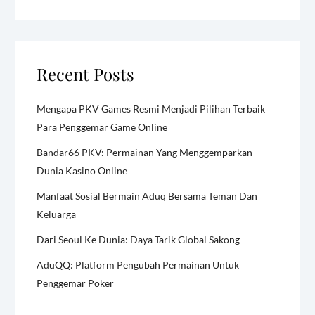
v
i
g
Recent Posts
a
Mengapa PKV Games Resmi Menjadi Pilihan Terbaik
t
Para Penggemar Game Online
Bandar66 PKV: Permainan Yang Menggemparkan
i
Dunia Kasino Online
o
Manfaat Sosial Bermain Aduq Bersama Teman Dan
Keluarga
n
Dari Seoul Ke Dunia: Daya Tarik Global Sakong
AduQQ: Platform Pengubah Permainan Untuk
Penggemar Poker