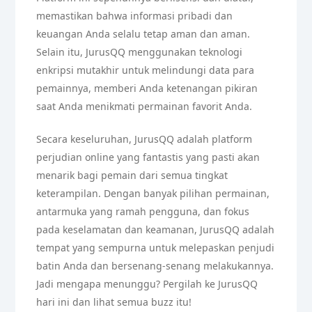
memastikan bahwa informasi pribadi dan
keuangan Anda selalu tetap aman dan aman.
Selain itu, JurusQQ menggunakan teknologi
enkripsi mutakhir untuk melindungi data para
pemainnya, memberi Anda ketenangan pikiran
saat Anda menikmati permainan favorit Anda.
Secara keseluruhan, JurusQQ adalah platform
perjudian online yang fantastis yang pasti akan
menarik bagi pemain dari semua tingkat
keterampilan. Dengan banyak pilihan permainan,
antarmuka yang ramah pengguna, dan fokus
pada keselamatan dan keamanan, JurusQQ adalah
tempat yang sempurna untuk melepaskan penjudi
batin Anda dan bersenang-senang melakukannya.
Jadi mengapa menunggu? Pergilah ke JurusQQ
hari ini dan lihat semua buzz itu!