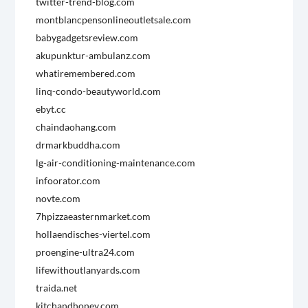
twitter-trend-blog.com
montblancpensonlineoutletsale.com
babygadgetsreview.com
akupunktur-ambulanz.com
whatiremembered.com
linq-condo-beautyworld.com
ebyt.cc
chaindaohang.com
drmarkbuddha.com
lg-air-conditioning-maintenance.com
infoorator.com
novte.com
7hpizzaeasternmarket.com
hollaendisches-viertel.com
proengine-ultra24.com
lifewithoutlanyards.com
traida.net
kitchandhoney.com