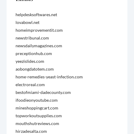
helpdesksoftwares.net
lovabowl.net
homeimprovementit.com
newstribunal.com
newsdailymagazines.com
preceptionhub.com
yeezislides.com
aobongdatotem.com
home-remedies-yeast-infection.com
electroreal.com
bestofmiami-dadecounty.com
ifoodieonyoutube.com
mineshoppingcart.com
topworkoutsupplies.com
mouthshutreviews.com
hirzadesalta.com