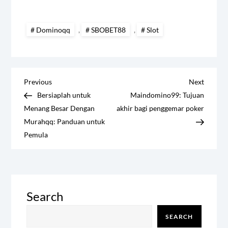
Dominoqq
,
SBOBET88
,
Slot
P
Previous
Next
Previous
Next
Post
Post
Bersiaplah untuk
Maindomino99: Tujuan
o
Menang Besar Dengan
akhir bagi penggemar poker
Murahqq: Panduan untuk
s
Pemula
t
n
Search
a
SEARCH