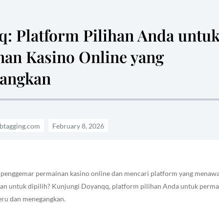
: Platform Pilihan Anda untu
an Kasino Online yang
angkan
tagging.com
penggemar permainan kasino online dan mencari platform yang menaw
an untuk dipilih? Kunjungi Doyanqq, platform pilihan Anda untuk perm
seru dan menegangkan.