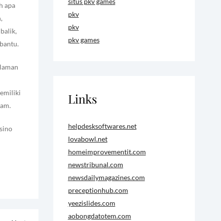
situs pkv games
h apa
pkv
,
pkv
balik,
pkv games
bantu.
alaman
,
emiliki
Links
jam.
helpdesksoftwares.net
sino
lovabowl.net
homeimprovementit.com
newstribunal.com
newsdailymagazines.com
preceptionhub.com
yeezislides.com
aobongdatotem.com