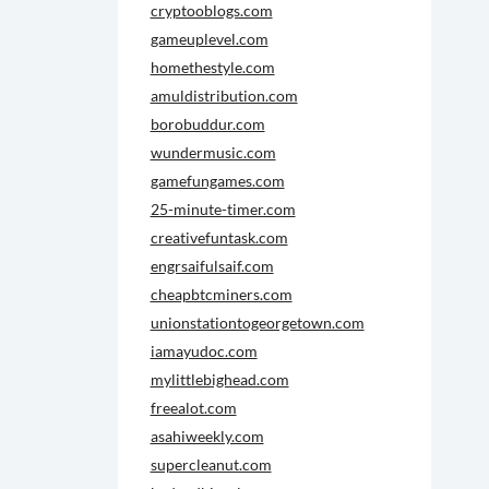
cryptooblogs.com
gameuplevel.com
homethestyle.com
amuldistribution.com
borobuddur.com
wundermusic.com
gamefungames.com
25-minute-timer.com
creativefuntask.com
engrsaifulsaif.com
cheapbtcminers.com
unionstationtogeorgetown.com
iamayudoc.com
mylittlebighead.com
freealot.com
asahiweekly.com
supercleanut.com