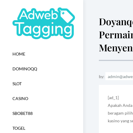
Skip
to
Doyanqq
content
Permain
Rekomendasi
Dapatkan rekomendasi daftar
Menyen
situs slot online terpopuler dan
Daftar Situs Slot
HOME
terpercaya yang menawarkan
Online
permainan yang adil dan
DOMINOQQ
Terpopuler dan
menguntungkan bagi para
by:
admin@adweb
pemain.
SLOT
Terpercaya
[ad_1]
CASINO
Apakah Anda 
beragam pilih
SBOBET88
kasino yang 
TOGEL