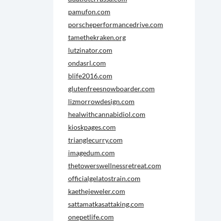
pamufon.com
porscheperformancedrive.com
tamethekraken.org
lutzinator.com
ondasrl.com
blife2016.com
glutenfreesnowboarder.com
lizmorrowdesign.com
healwithcannabidiol.com
kioskpages.com
trianglecurry.com
imagedum.com
thetowerswellnessretreat.com
officialgelatostrain.com
kaethejeweler.com
sattamatkasattaking.com
onepetlife.com