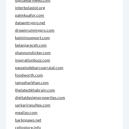
digitalearnweb.com
interbolaslot.org
palmkuafor.com
dataentrypro.net
dreamrummypro.com
kaiminsupport.com
belanjareceh.com
shannonsticker.com
insprationbuzz.com
passeiodebarcoarraial.com
fondworth.com
iamseharkhan.com
thelatestkhabrain.com
digitaldesignproperties.com
sarkariresultex.com
mealizo.com
barknpaws.net
cellostore.info