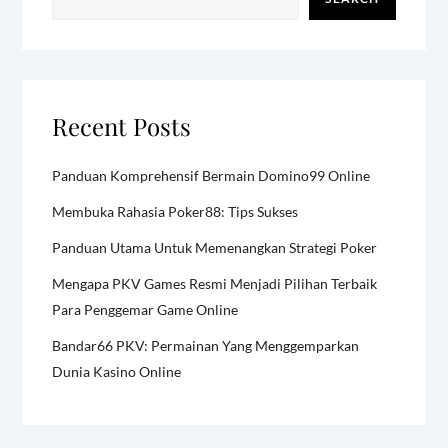
v
i
g
Recent Posts
a
Panduan Komprehensif Bermain Domino99 Online
t
Membuka Rahasia Poker88: Tips Sukses
i
Panduan Utama Untuk Memenangkan Strategi Poker
Mengapa PKV Games Resmi Menjadi Pilihan Terbaik
o
Para Penggemar Game Online
n
Bandar66 PKV: Permainan Yang Menggemparkan
Dunia Kasino Online