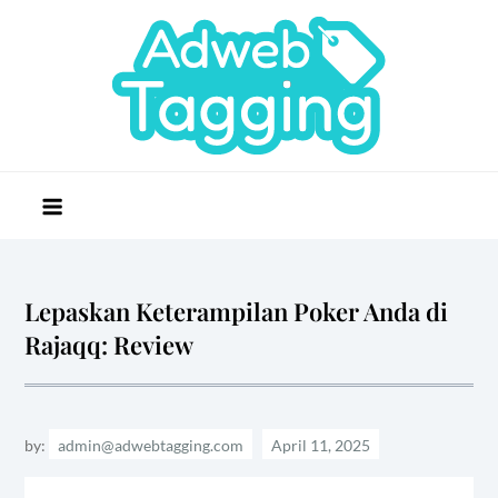
Skip
to
content
Rekomendasi Daftar Situs Slot Online
Dapatkan rekomendasi daftar situs slot online terpopuler
Terpopuler dan Terpercaya
dan terpercaya yang menawarkan permainan yang adil
dan menguntungkan bagi para pemain.
Lepaskan Keterampilan Poker Anda di
Rajaqq: Review
by:
admin@adwebtagging.com