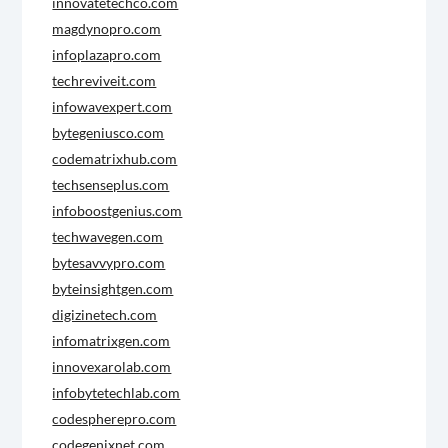
innovatetechco.com
magdynopro.com
infoplazapro.com
techreviveit.com
infowavexpert.com
bytegeniusco.com
codematrixhub.com
techsenseplus.com
infoboostgenius.com
techwavegen.com
bytesavvypro.com
byteinsightgen.com
digizinetech.com
infomatrixgen.com
innovexarolab.com
infobytetechlab.com
codespherepro.com
codegenixnet.com