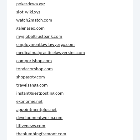
pokerdewa.xyz
slot-wiki.xyz
watch2match.com
galenaseo.com
myglobaltrustbank.com
employmentlawlawyergo.com
medicalmalpracticelawyersinc.com
comportshop.com
topdecorshop.com
shopasotv.com
travelsanga.com
instantguestposting.com
ekonomie.net
appointmentplus.net
developmentworm.com
itlivenews.com
theplumbingfremont.com