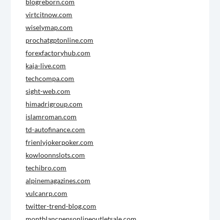
blogreborn.com
virtcitnow.com
wiselymap.com
prochatgptonline.com
forexfactoryhub.com
kaja-live.com
techcompa.com
sight-web.com
himadrigroup.com
islamroman.com
td-autofinance.com
frienlyjokerpoker.com
kowloonnslots.com
techibro.com
alpinemagazines.com
vulcanrp.com
twitter-trend-blog.com
montblancpensonlineoutletsale.com