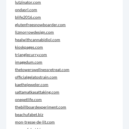
lutzinator.com
ondasrl.com
blife2016.com
glutenfreesnowboarder.com
lizmorrowdesign.com
healwithcannabidiol.com
kioskpages.com
trianglecurry.com
imagedum.com
thetowerswellnessretreat.com
officialgelatostrain.com
kaethejeweler.com
sattamatkasattaking.com
onepetlife.com
thebillboardexperiment.com
beachufabet.biz
mon-tresse-de-lit.com