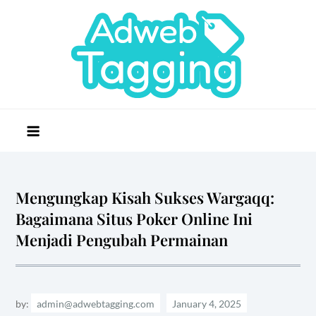
Skip
to
content
Rekomendasi Daftar Situs Slot Online
Dapatkan rekomendasi daftar situs slot online terpopuler
Terpopuler dan Terpercaya
dan terpercaya yang menawarkan permainan yang adil
dan menguntungkan bagi para pemain.
Mengungkap Kisah Sukses Wargaqq:
Bagaimana Situs Poker Online Ini
Menjadi Pengubah Permainan
by:
admin@adwebtagging.com