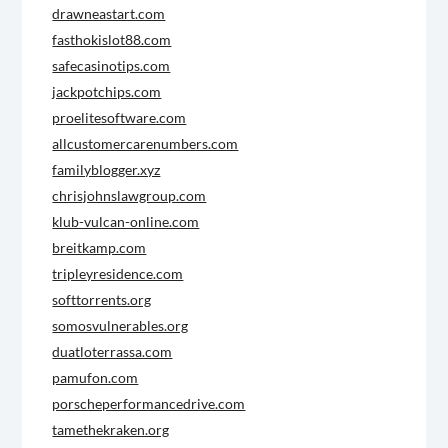
drawneastart.com
fasthokislot88.com
safecasinotips.com
jackpotchips.com
proelitesoftware.com
allcustomercarenumbers.com
familyblogger.xyz
chrisjohnslawgroup.com
klub-vulcan-online.com
breitkamp.com
tripleyresidence.com
softtorrents.org
somosvulnerables.org
duatloterrassa.com
pamufon.com
porscheperformancedrive.com
tamethekraken.org