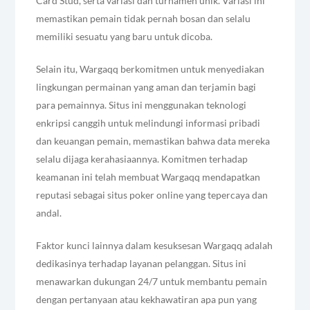
Card Stud, serta variasi dan turnamen unik. Variasi ini
memastikan pemain tidak pernah bosan dan selalu
memiliki sesuatu yang baru untuk dicoba.
Selain itu, Wargaqq berkomitmen untuk menyediakan
lingkungan permainan yang aman dan terjamin bagi
para pemainnya. Situs ini menggunakan teknologi
enkripsi canggih untuk melindungi informasi pribadi
dan keuangan pemain, memastikan bahwa data mereka
selalu dijaga kerahasiaannya. Komitmen terhadap
keamanan ini telah membuat Wargaqq mendapatkan
reputasi sebagai situs poker online yang tepercaya dan
andal.
Faktor kunci lainnya dalam kesuksesan Wargaqq adalah
dedikasinya terhadap layanan pelanggan. Situs ini
menawarkan dukungan 24/7 untuk membantu pemain
dengan pertanyaan atau kekhawatiran apa pun yang