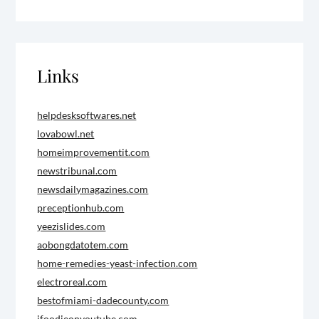
Links
helpdesksoftwares.net
lovabowl.net
homeimprovementit.com
newstribunal.com
newsdailymagazines.com
preceptionhub.com
yeezislides.com
aobongdatotem.com
home-remedies-yeast-infection.com
electroreal.com
bestofmiami-dadecounty.com
ifoodieonyoutube.com