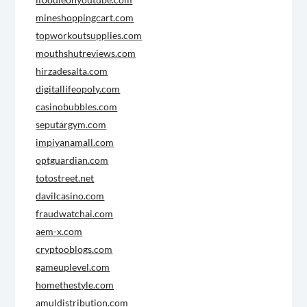
mineshoppingcart.com
topworkoutsupplies.com
mouthshutreviews.com
hirzadesalta.com
digitallifeopoly.com
casinobubbles.com
seputargym.com
impiyanamall.com
optguardian.com
totostreet.net
davilcasino.com
fraudwatchai.com
aem-x.com
cryptooblogs.com
gameuplevel.com
homethestyle.com
amuldistribution.com