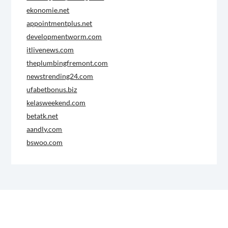
ekonomie.net
appointmentplus.net
developmentworm.com
itlivenews.com
theplumbingfremont.com
newstrending24.com
ufabetbonus.biz
kelasweekend.com
betatk.net
aandly.com
bswoo.com