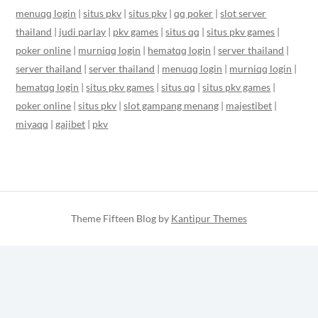
menuqq login
|
situs pkv
|
situs pkv
|
qq poker
|
slot server
thailand
|
judi parlay
|
pkv games
|
situs qq
|
situs pkv games
|
poker online
|
murniqq login
|
hematqq login
|
server thailand
|
server thailand
|
server thailand
|
menuqq login
|
murniqq login
|
hematqq login
|
situs pkv games
|
situs qq
|
situs pkv games
|
poker online
|
situs pkv
|
slot gampang menang
|
majestibet
|
miyaqq
|
gajibet
|
pkv
Theme Fifteen Blog by
Kantipur Themes