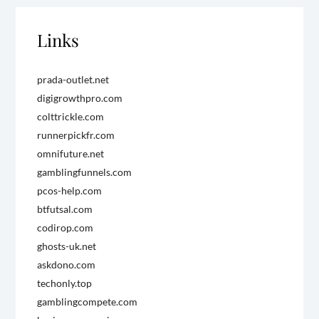
Links
prada-outlet.net
digigrowthpro.com
colttrickle.com
runnerpickfr.com
omnifuture.net
gamblingfunnels.com
pcos-help.com
btfutsal.com
codirop.com
ghosts-uk.net
askdono.com
techonly.top
gamblingcompete.com