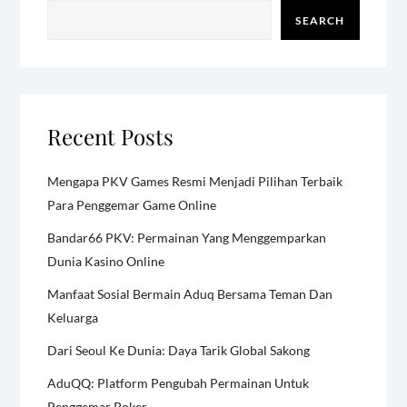
v
SEARCH
i
g
Recent Posts
a
t
Mengapa PKV Games Resmi Menjadi Pilihan Terbaik
Para Penggemar Game Online
i
Bandar66 PKV: Permainan Yang Menggemparkan
Dunia Kasino Online
o
Manfaat Sosial Bermain Aduq Bersama Teman Dan
n
Keluarga
Dari Seoul Ke Dunia: Daya Tarik Global Sakong
AduQQ: Platform Pengubah Permainan Untuk
Penggemar Poker