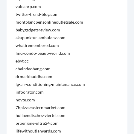
vulcanrp.com
twitter-trend-blog.com
montblancpensonlineoutletsale.com
babygadgetsreview.com
akupunktur-ambulanz.com
whatiremembered.com
linq-condo-beautyworld.com
ebyt.cc
chaindaohang.com
drmarkbuddha.com
lg-air-conditioning-maintenance.com
infoorator.com
novte.com
7hpizzaeasternmarket.com
hollaendisches-viertel.com
proengine-ultra24.com
lifewithoutlanyards.com