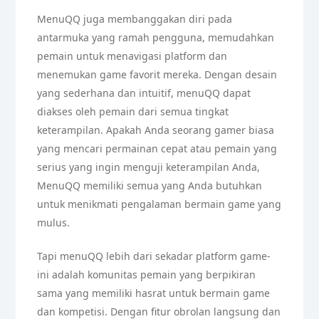
MenuQQ juga membanggakan diri pada
antarmuka yang ramah pengguna, memudahkan
pemain untuk menavigasi platform dan
menemukan game favorit mereka. Dengan desain
yang sederhana dan intuitif, menuQQ dapat
diakses oleh pemain dari semua tingkat
keterampilan. Apakah Anda seorang gamer biasa
yang mencari permainan cepat atau pemain yang
serius yang ingin menguji keterampilan Anda,
MenuQQ memiliki semua yang Anda butuhkan
untuk menikmati pengalaman bermain game yang
mulus.
Tapi menuQQ lebih dari sekadar platform game-
ini adalah komunitas pemain yang berpikiran
sama yang memiliki hasrat untuk bermain game
dan kompetisi. Dengan fitur obrolan langsung dan