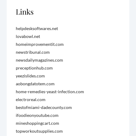
Links
helpdesksoftwares.net
lovabowl.net
homeimprovementit.com
newstribunal.com
newsdailymagazines.com
preceptionhub.com
yeezislides.com
aobongdatotem.com
home-remedies-yeast-infection.com
electroreal.com
bestofmiami-dadecounty.com
ifoodieonyoutube.com
mineshoppingcart.com
topworkoutsupplies.com