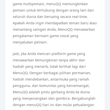
game multipemain, menuQQ memungkinkan
pemain untuk terhubung dengan orang lain dari
seluruh dunia dan bersaing secara real-time.
Apakah Anda ingin mendapatkan teman baru atau
menantang saingan Anda, MenuQQ menawarkan
pengalaman bermain game sosial yang
menyatukan pemain.
Jadi, jika Anda mencari platform game yang
menawarkan kemungkinan tanpa akhir dan
hadiah yang menarik, tidak terlihat lagi dari
MenuQQ. Dengan berbagai pilihan permainan,
hadiah mendebarkan, antarmuka yang ramah
pengguna, dan komunitas yang bersemangat,
MenuQQ adalah pintu gerbang Anda ke dunia
yang menyenangkan dan gembira. Bergabunglah
dengan menuQQ hari ini dan mulai petualangan