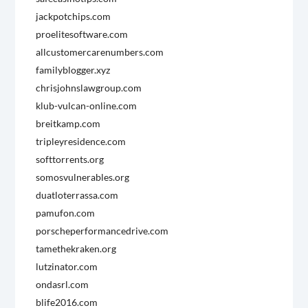
jackpotchips.com
proelitesoftware.com
allcustomercarenumbers.com
familyblogger.xyz
chrisjohnslawgroup.com
klub-vulcan-online.com
breitkamp.com
tripleyresidence.com
softtorrents.org
somosvulnerables.org
duatloterrassa.com
pamufon.com
porscheperformancedrive.com
tamethekraken.org
lutzinator.com
ondasrl.com
blife2016.com