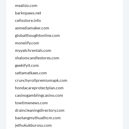
mealizo.com
barknpaws.net
cellostore.info
asmediamaker.com
globalthoughtonline.com
moneiify.com
myyatchrentals.com
shalomcandlestores.com
geekifyit.com
sattamatkaes.com
crunchyrollpremiumapk.com
hondacareprotectplan.com
casinogamblingcasino.com
towtimenews.com
draincleaningdirectory.com
baotangmythuathcm.com
jethukukburosu.com