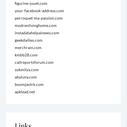
figurine-jouet.com
your-facebook-address.com
perroquet-ma-passion.com
modrenlivinghome.com
instadatahelpainews.com
geekdailies.com
merchrain.com
kmbb28.com
callreportsforum.com
sokmilya.com
abyluny.com
boomjavtrk.com
apklead.net
Links