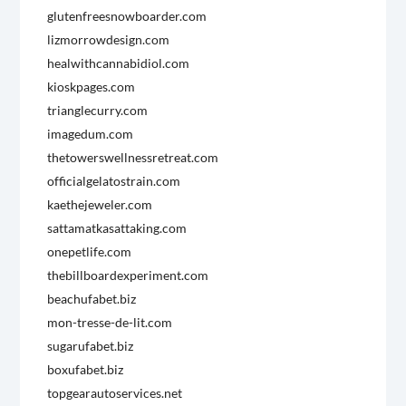
glutenfreesnowboarder.com
lizmorrowdesign.com
healwithcannabidiol.com
kioskpages.com
trianglecurry.com
imagedum.com
thetowerswellnessretreat.com
officialgelatostrain.com
kaethejeweler.com
sattamatkasattaking.com
onepetlife.com
thebillboardexperiment.com
beachufabet.biz
mon-tresse-de-lit.com
sugarufabet.biz
boxufabet.biz
topgearautoservices.net