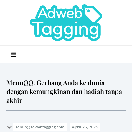
Skip
to
content
Rekomendasi Daftar Situs Slot Online
Dapatkan rekomendasi daftar situs slot online terpopuler
Terpopuler dan Terpercaya
dan terpercaya yang menawarkan permainan yang adil
dan menguntungkan bagi para pemain.
MenuQQ: Gerbang Anda ke dunia
dengan kemungkinan dan hadiah tanpa
akhir
by:
admin@adwebtagging.com