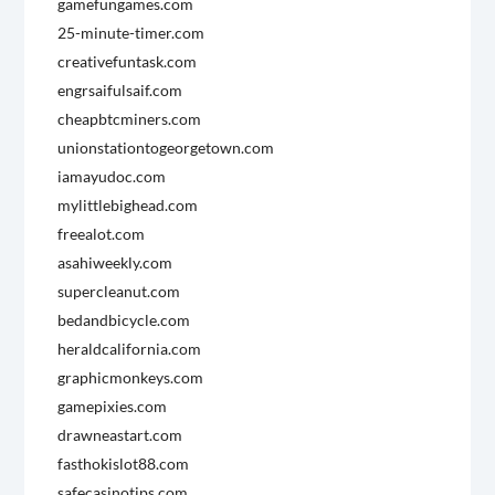
gamefungames.com
25-minute-timer.com
creativefuntask.com
engrsaifulsaif.com
cheapbtcminers.com
unionstationtogeorgetown.com
iamayudoc.com
mylittlebighead.com
freealot.com
asahiweekly.com
supercleanut.com
bedandbicycle.com
heraldcalifornia.com
graphicmonkeys.com
gamepixies.com
drawneastart.com
fasthokislot88.com
safecasinotips.com