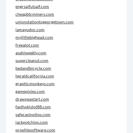
engrsaifulsaif.com
cheapbtcminers.com
unionstationtogeorgetown.com
iamayudoc.com
mylittlebighead.com
freealot.com
asahiweekly.com
supercleanut.com
bedandbicycle.com
heraldcalifornia.com
graphicmonkeys.com
gamepixies.com
drawneastart.com
fasthokislot88.com
safecasinotips.com
jackpotchips.com
proelitesoftware.com