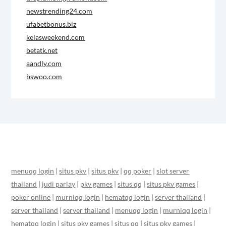
newstrending24.com
ufabetbonus.biz
kelasweekend.com
betatk.net
aandly.com
bswoo.com
menuqq login
|
situs pkv
|
situs pkv
|
qq poker
|
slot server
thailand
|
judi parlay
|
pkv games
|
situs qq
|
situs pkv games
|
poker online
|
murniqq login
|
hematqq login
|
server thailand
|
server thailand
|
server thailand
|
menuqq login
|
murniqq login
|
hematqq login
|
situs pkv games
|
situs qq
|
situs pkv games
|