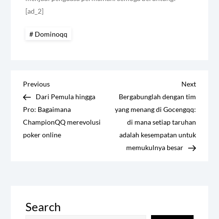
[ad_2]
Dominoqq
P
Previous
Next
Previous
Next
Post
Post
Dari Pemula hingga
Bergabunglah dengan tim
o
Pro: Bagaimana
yang menang di Gocengqq:
ChampionQQ merevolusi
di mana setiap taruhan
s
poker online
adalah kesempatan untuk
memukulnya besar
t
n
a
Search