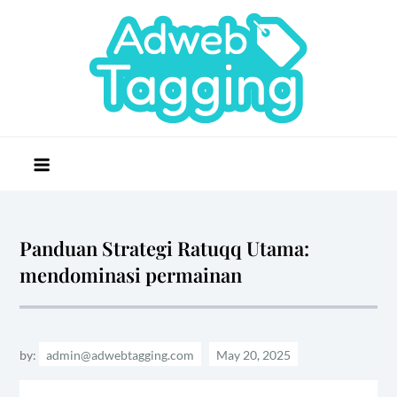
Skip
to
content
Rekomendasi Daftar Situs Slot Online
Dapatkan rekomendasi daftar situs slot online terpopuler
Terpopuler dan Terpercaya
dan terpercaya yang menawarkan permainan yang adil
dan menguntungkan bagi para pemain.
Panduan Strategi Ratuqq Utama:
mendominasi permainan
by:
admin@adwebtagging.com