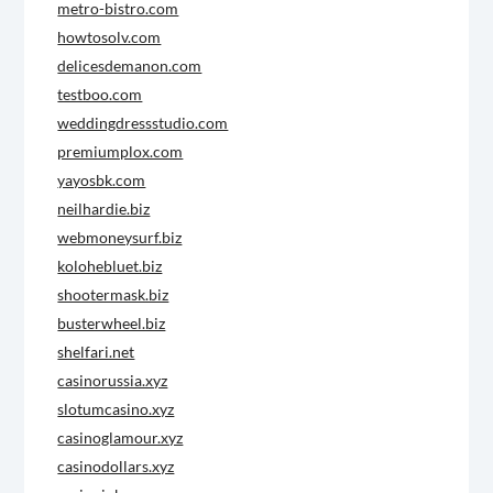
metro-bistro.com
howtosolv.com
delicesdemanon.com
testboo.com
weddingdressstudio.com
premiumplox.com
yayosbk.com
neilhardie.biz
webmoneysurf.biz
kolohebluet.biz
shootermask.biz
busterwheel.biz
shelfari.net
casinorussia.xyz
slotumcasino.xyz
casinoglamour.xyz
casinodollars.xyz