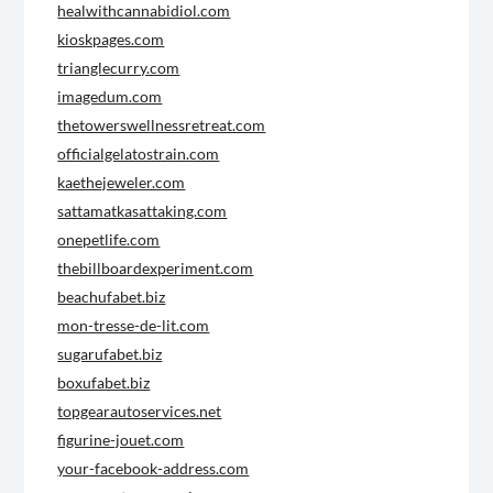
healwithcannabidiol.com
kioskpages.com
trianglecurry.com
imagedum.com
thetowerswellnessretreat.com
officialgelatostrain.com
kaethejeweler.com
sattamatkasattaking.com
onepetlife.com
thebillboardexperiment.com
beachufabet.biz
mon-tresse-de-lit.com
sugarufabet.biz
boxufabet.biz
topgearautoservices.net
figurine-jouet.com
your-facebook-address.com