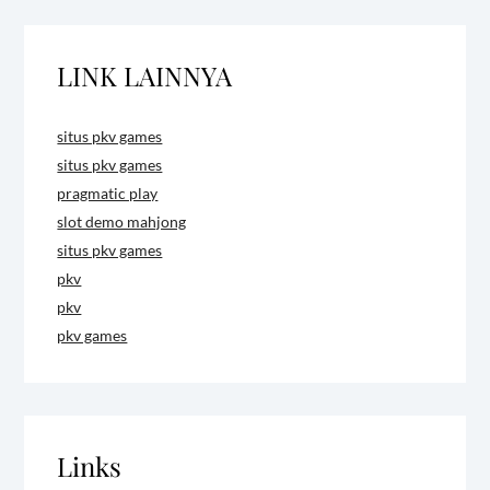
LINK LAINNYA
situs pkv games
situs pkv games
pragmatic play
slot demo mahjong
situs pkv games
pkv
pkv
pkv games
Links