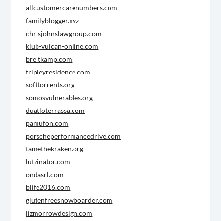
allcustomercarenumbers.com
familyblogger.xyz
chrisjohnslawgroup.com
klub-vulcan-online.com
breitkamp.com
tripleyresidence.com
softtorrents.org
somosvulnerables.org
duatloterrassa.com
pamufon.com
porscheperformancedrive.com
tamethekraken.org
lutzinator.com
ondasrl.com
blife2016.com
glutenfreesnowboarder.com
lizmorrowdesign.com